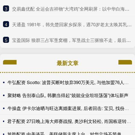
3
​交易鑫优配 全运会吉祥物“大湾鸡”全网刷屏：以中华白海豚为原型
4
​天通盈 1981年，韩先楚回家乡探亲，遇70岁老太太唤其乳名，泪水夺眶而出
5
​宝盈国际 狼群三占军垦窝棚，军垦战士三驱狼不走，最后动用火攻｜轶闻
最新文章
牛弘配资 Scotto: 波普买断时放弃390万美元, 与他加盟76人年薪相同
聚财略 告别泰山队, 韩鹏当得起“兢兢业业坦坦荡荡”|体坛新声
牛操盘 伊卡尔迪晒与旺达离婚案进展, 后者回击: 宝贝, 找份工作吧
君子配资 27日晚上海大师赛战报, 奥沙利文轻松, 肖国栋逆转, 周跃龙绝杀
旭胜配资 中美谈妥，美联储新主席上台，对华立场不简单，中国减持大笔美债