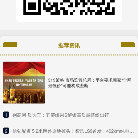
推荐资讯
319策略 市场监管总局：平台要求商家“全网
最低价”可能构成垄断
1
​创高网 质选车：五菱缤果S解锁高质感缤纷出行
2
​信弘配资 5.2米巨兽原地掉头！智己LS9首发：402km纯电续航+线控黑科技