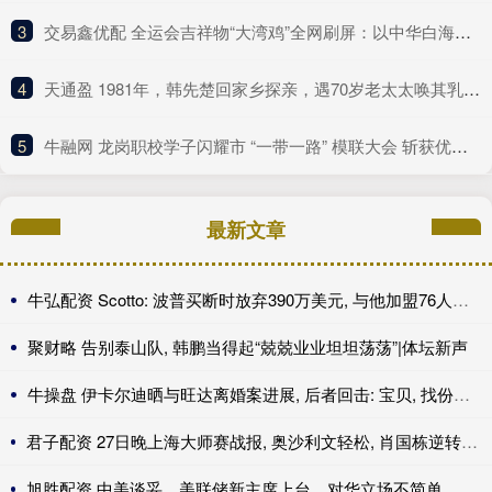
3
​交易鑫优配 全运会吉祥物“大湾鸡”全网刷屏：以中华白海豚为原型
4
​天通盈 1981年，韩先楚回家乡探亲，遇70岁老太太唤其乳名，泪水夺眶而出
5
​牛融网 龙岗职校学子闪耀市 “一带一路” 模联大会 斩获优秀代表称号挺进决赛!
最新文章
牛弘配资 Scotto: 波普买断时放弃390万美元, 与他加盟76人年薪相同
聚财略 告别泰山队, 韩鹏当得起“兢兢业业坦坦荡荡”|体坛新声
牛操盘 伊卡尔迪晒与旺达离婚案进展, 后者回击: 宝贝, 找份工作吧
君子配资 27日晚上海大师赛战报, 奥沙利文轻松, 肖国栋逆转, 周跃龙绝杀
旭胜配资 中美谈妥，美联储新主席上台，对华立场不简单，中国减持大笔美债