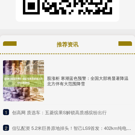
推荐资讯
股涨柜 寒潮蓝色预警：全国大部将显著降温
北方伴有大范围降雪
1
​创高网 质选车：五菱缤果S解锁高质感缤纷出行
2
​信弘配资 5.2米巨兽原地掉头！智己LS9首发：402km纯电续航+线控黑科技