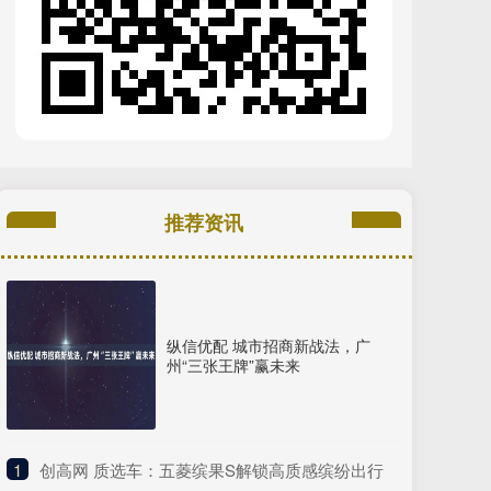
推荐资讯
纵信优配 城市招商新战法，广
州“三张王牌”赢未来
1
​创高网 质选车：五菱缤果S解锁高质感缤纷出行