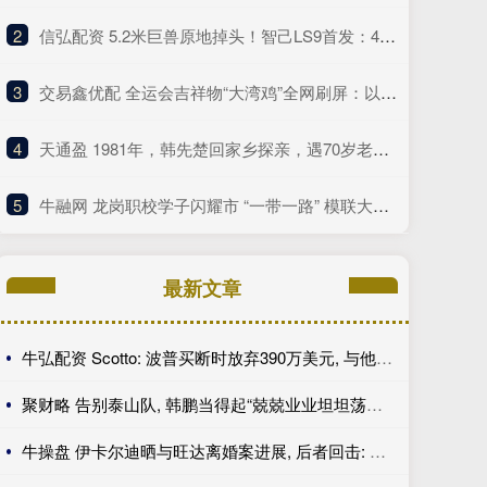
2
​信弘配资 5.2米巨兽原地掉头！智己LS9首发：402km纯电续航+线控黑科技
3
​交易鑫优配 全运会吉祥物“大湾鸡”全网刷屏：以中华白海豚为原型
4
​天通盈 1981年，韩先楚回家乡探亲，遇70岁老太太唤其乳名，泪水夺眶而出
5
​牛融网 龙岗职校学子闪耀市 “一带一路” 模联大会 斩获优秀代表称号挺进决赛!
最新文章
牛弘配资 Scotto: 波普买断时放弃390万美元, 与他加盟76人年薪相同
聚财略 告别泰山队, 韩鹏当得起“兢兢业业坦坦荡荡”|体坛新声
牛操盘 伊卡尔迪晒与旺达离婚案进展, 后者回击: 宝贝, 找份工作吧