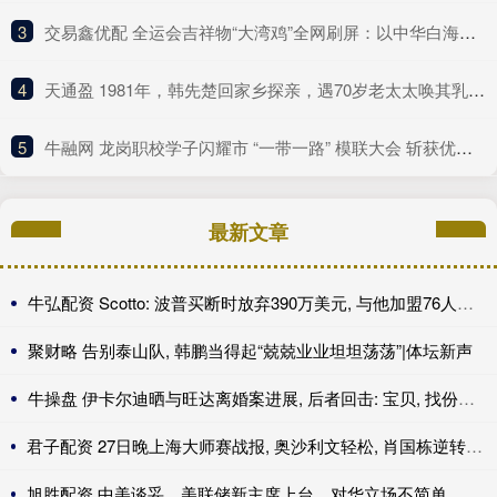
3
​交易鑫优配 全运会吉祥物“大湾鸡”全网刷屏：以中华白海豚为原型
4
​天通盈 1981年，韩先楚回家乡探亲，遇70岁老太太唤其乳名，泪水夺眶而出
5
​牛融网 龙岗职校学子闪耀市 “一带一路” 模联大会 斩获优秀代表称号挺进决赛!
最新文章
牛弘配资 Scotto: 波普买断时放弃390万美元, 与他加盟76人年薪相同
聚财略 告别泰山队, 韩鹏当得起“兢兢业业坦坦荡荡”|体坛新声
牛操盘 伊卡尔迪晒与旺达离婚案进展, 后者回击: 宝贝, 找份工作吧
君子配资 27日晚上海大师赛战报, 奥沙利文轻松, 肖国栋逆转, 周跃龙绝杀
旭胜配资 中美谈妥，美联储新主席上台，对华立场不简单，中国减持大笔美债