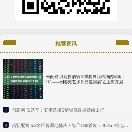
推荐资讯
云配资 以诗性的语言重构自我精神的家园 |
“和——刘春潮艺术作品巡回展”在上海开展
1
​创高网 质选车：五菱缤果S解锁高质感缤纷出行
2
​信弘配资 5.2米巨兽原地掉头！智己LS9首发：402km纯电续航+线控黑科技