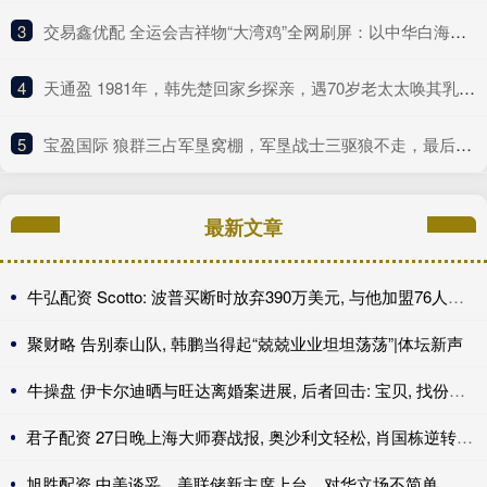
3
​交易鑫优配 全运会吉祥物“大湾鸡”全网刷屏：以中华白海豚为原型
4
​天通盈 1981年，韩先楚回家乡探亲，遇70岁老太太唤其乳名，泪水夺眶而出
5
​宝盈国际 狼群三占军垦窝棚，军垦战士三驱狼不走，最后动用火攻｜轶闻
最新文章
牛弘配资 Scotto: 波普买断时放弃390万美元, 与他加盟76人年薪相同
聚财略 告别泰山队, 韩鹏当得起“兢兢业业坦坦荡荡”|体坛新声
牛操盘 伊卡尔迪晒与旺达离婚案进展, 后者回击: 宝贝, 找份工作吧
君子配资 27日晚上海大师赛战报, 奥沙利文轻松, 肖国栋逆转, 周跃龙绝杀
旭胜配资 中美谈妥，美联储新主席上台，对华立场不简单，中国减持大笔美债