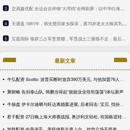
3
​交易鑫优配 全运会吉祥物“大湾鸡”全网刷屏：以中华白海豚为原型
4
​天通盈 1981年，韩先楚回家乡探亲，遇70岁老太太唤其乳名，泪水夺眶而出
5
​宝盈国际 狼群三占军垦窝棚，军垦战士三驱狼不走，最后动用火攻｜轶闻
最新文章
牛弘配资 Scotto: 波普买断时放弃390万美元, 与他加盟76人年薪相同
聚财略 告别泰山队, 韩鹏当得起“兢兢业业坦坦荡荡”|体坛新声
牛操盘 伊卡尔迪晒与旺达离婚案进展, 后者回击: 宝贝, 找份工作吧
君子配资 27日晚上海大师赛战报, 奥沙利文轻松, 肖国栋逆转, 周跃龙绝杀
旭胜配资 中美谈妥，美联储新主席上台，对华立场不简单，中国减持大笔美债