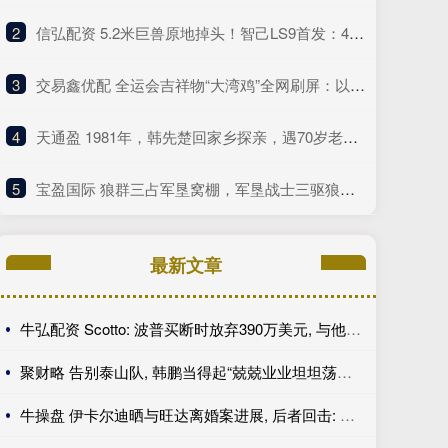
2
​信弘配资 5.2米巨兽原地掉头！智己LS9首发：402km纯电续航+线控黑科技
3
​交易鑫优配 全运会吉祥物“大湾鸡”全网刷屏：以中华白海豚为原型
4
​天通盈 1981年，韩先楚回家乡探亲，遇70岁老太太唤其乳名，泪水夺眶而出
5
​宝盈国际 狼群三占军垦窝棚，军垦战士三驱狼不走，最后动用火攻｜轶闻
最新文章
牛弘配资 Scotto: 波普买断时放弃390万美元, 与他加盟76人年薪相同
聚财略 告别泰山队, 韩鹏当得起“兢兢业业坦坦荡荡”|体坛新声
牛操盘 伊卡尔迪晒与旺达离婚案进展, 后者回击: 宝贝, 找份工作吧