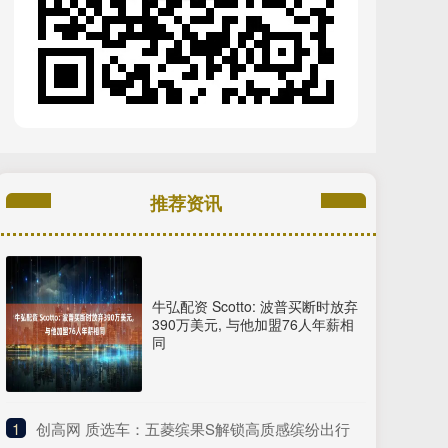
推荐资讯
牛弘配资 Scotto: 波普买断时放弃
390万美元, 与他加盟76人年薪相
同
1
​创高网 质选车：五菱缤果S解锁高质感缤纷出行