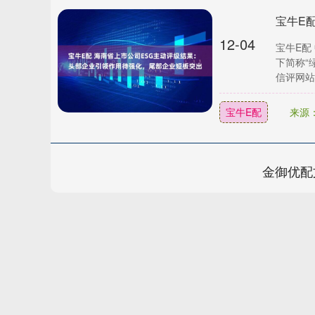
12-04
宝牛E配
下简称“
信评网站E
宝牛E配
来源
金御优配