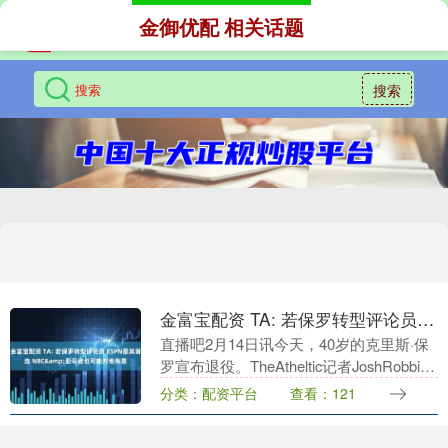
金御优配 相关话题
搜索
金富宝配资 TA: 若保罗转型评论员 ESPN是其首选 NBC&亚马逊也可能对他有意
直播吧2月14日讯今天，40岁的克里斯·保
罗宣布退役。TheAtheltic记者JoshRobbins
撰文谈到了保罗的未来。 文中写道：“保
分类：配资平台
查看：121
罗的下一站可能是转播....