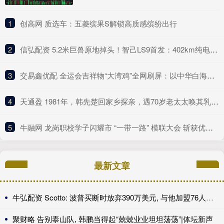
1
​创高网 质选车：五菱缤果S解锁高质感缤纷出行
2
​信弘配资 5.2米巨兽原地掉头！智己LS9首发：402km纯电续航+线控黑科技
3
​交易鑫优配 全运会吉祥物“大湾鸡”全网刷屏：以中华白海豚为原型
4
​天通盈 1981年，韩先楚回家乡探亲，遇70岁老太太唤其乳名，泪水夺眶而出
5
​牛融网 龙岗职校学子闪耀市 “一带一路” 模联大会 斩获优秀代表称号挺进决赛!
最新文章
牛弘配资 Scotto: 波普买断时放弃390万美元, 与他加盟76人年薪相同
聚财略 告别泰山队, 韩鹏当得起“兢兢业业坦坦荡荡”|体坛新声