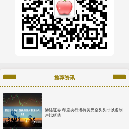
推荐资讯
港陆证券 印度央行增持美元空头头寸以遏制
卢比贬值