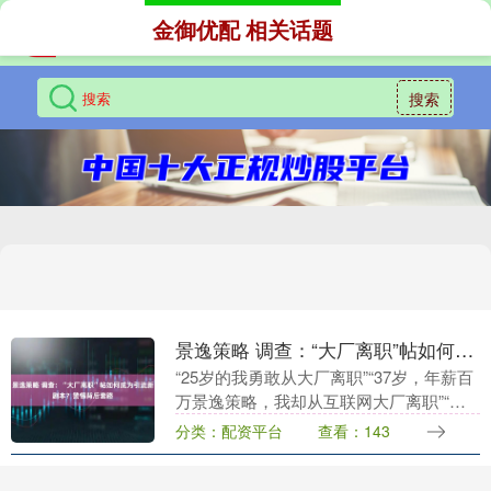
金御优配 相关话题
搜索
景逸策略 调查：“大厂离职”帖如何成为引流新剧本？警惕背后套路
“25岁的我勇敢从大厂离职”“37岁，年薪百
万景逸策略，我却从互联网大厂离职”“从
大厂裸辞两年的我，如今过得怎么样”……
分类：配资平台
查看：143
近期，“大厂离职”成为社交媒体上的热
词。....