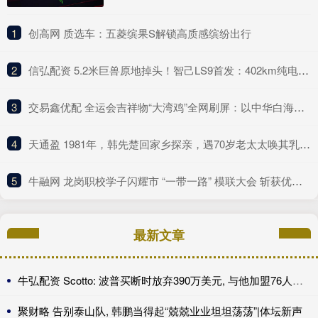
1
​创高网 质选车：五菱缤果S解锁高质感缤纷出行
2
​信弘配资 5.2米巨兽原地掉头！智己LS9首发：402km纯电续航+线控黑科技
3
​交易鑫优配 全运会吉祥物“大湾鸡”全网刷屏：以中华白海豚为原型
4
​天通盈 1981年，韩先楚回家乡探亲，遇70岁老太太唤其乳名，泪水夺眶而出
5
​牛融网 龙岗职校学子闪耀市 “一带一路” 模联大会 斩获优秀代表称号挺进决赛!
最新文章
牛弘配资 Scotto: 波普买断时放弃390万美元, 与他加盟76人年薪相同
聚财略 告别泰山队, 韩鹏当得起“兢兢业业坦坦荡荡”|体坛新声